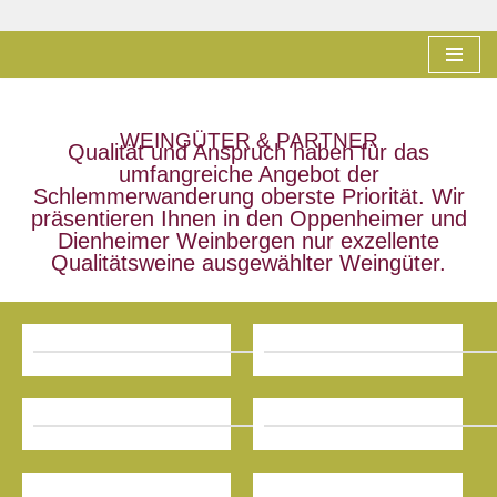
Zum
Inhalt
springen
WEINGÜTER & PARTNER
Qualität und Anspruch haben für das
umfangreiche Angebot der
Schlemmerwanderung oberste Priorität. Wir
präsentieren Ihnen in den Oppenheimer und
Dienheimer Weinbergen nur exzellente
Qualitätsweine ausgewählter Weingüter.